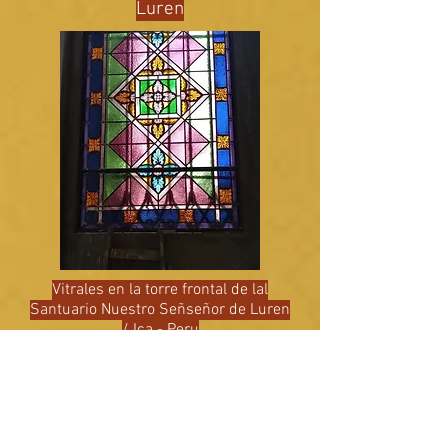
Luren
Vitrales en la torre frontal de lal
Santuario Nuestro Señseñor de Luren
/
Ica - Peru