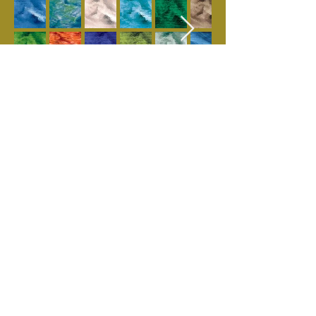
CELULAR
940799065
-
What'sapp
+51940799065
Av. Mariscal Ramón
Castilla cuadra 17, tienda
7 segundo piso. Santiago
de Surco (Pasaje los
Ceibos, al costado del
Multicentro La Capullana a
20 metros de Parroquia La
Inmaculada), Lima 33 Lima