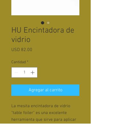
HU Encintadora de
vidrio
Precio
USD 82.00
Cantidad
*
Agregar al carrito
La mesita encintadora de vidrio
"table foiler" es una excelente
herramienta que sirve para aplicar
la cinta de cobre al rededor del