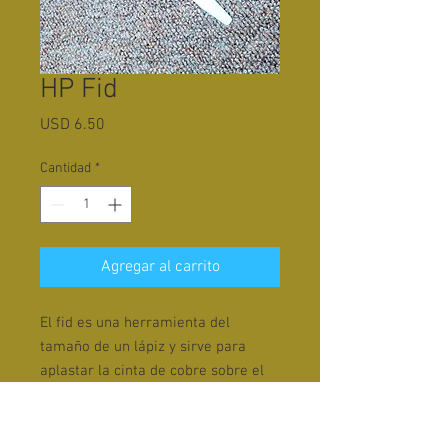
HP Fid
Precio
USD 6.50
Cantidad
*
Agregar al carrito
El fid es una herramienta del
tamaño de un lápiz y sirve para
aplastar la cinta de cobre sobre el
vidrio.
Precio: S/. 25.00 soles