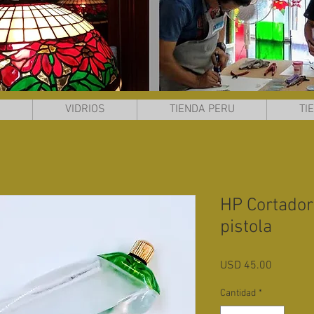
S
VIDRIOS
TIENDA PERU
TI
HP Cortador 
pistola
Precio
USD 45.00
Cantidad
*