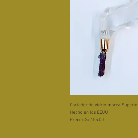
Cortador de vidrio marca Superio
Hecho en los EEUU
Precio :S/.155.00