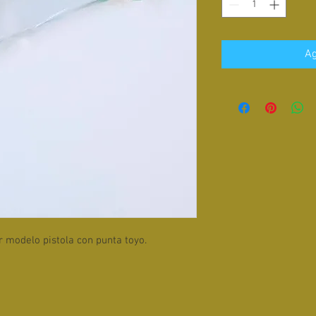
Ag
r modelo pistola con punta toyo.