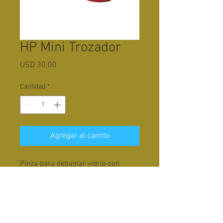
HP Mini Trozador
Precio
USD 30.00
Cantidad
*
Agregar al carrito
Pinza para debastar vidrio con
punta angosta para separar piezas
delgadas de vidrio.
Precio en Soles: S/.110.00