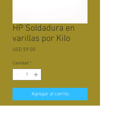
HP Soldadura en
varillas por Kilo
Precio
USD 59.00
Cantidad
*
Agregar al carrito
Varillas de soldadura por kilo o
unidad al peso. Aproximadamente
10 varillas por kilo.