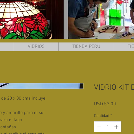
S
VIDRIOS
TIENDA PERU
TI
VIDRIO KIT 
o de 20 x 30 cms incluye:
Precio
USD 57.00
o y amarillo para el sol
Cantidad
*
para el lago
montañas